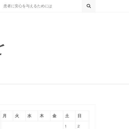
患者に安心を与えるためには
を
月
火
水
木
金
土
日
1
2