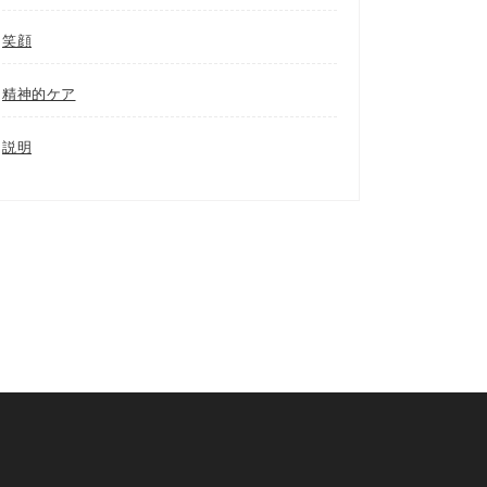
笑顔
精神的ケア
説明