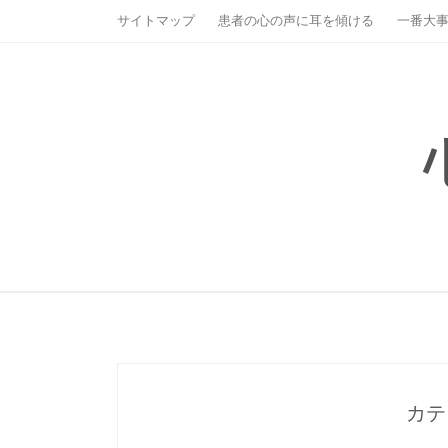
Skip
サイトマップ
患者の心の声に耳を傾ける
一番大
to
content
カテ